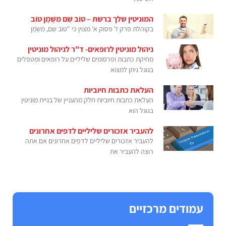
המוניטין שלך ברשת – טוֹב שֵׁם מִשֶּׁמֶן טוֹב
בקוהלת פרק ז' פסוק א' מצוין כי "טוֹב שֵׁם, מִשֶּׁמֶן
ניהול מוניטין לרופאים- ד"ר לניהול מוניטין
מחיקת כתבות ופרסומים שליליים על רופאים ומטפלים
בגוגל ניתן למצוא
העלאת כתבות חיוביות
העלאת כתבות חיוביות חלק מהעניין של בניית מוניטין
בגוגל הוא
להעביר אזכורים שליליים לדפים אחרונים
להעביר אזכורים שליליים לדפים אחרונים אם אתה
רוצה להעביר את
עמודים מרכזיים