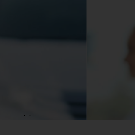
 לניהול המוניטין
ביותר
רר פרטים!