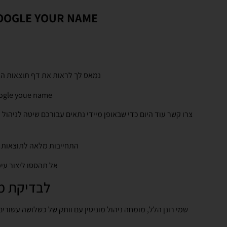
GOOGLE YOUR NAME - ניהול מוניטין והסרת איזכורים שליליים לאנשים
נמאס לך לראות את דף תוצאות החי
google youe name נותנים מענה מהיר ומיידי לכל מצב של התמודדות על מידע
צרו קשר עוד היום כדי שבאופן מיידי נתאים עבורכם שיטה לניהול מ
התחייבות מלאה לתוצאות! 
אל תהססו ליצור עי
לבדיקת מונ
שמי רונן הלל, מומחה ניהול מוניטין עם וותק של כשלושה עשורי