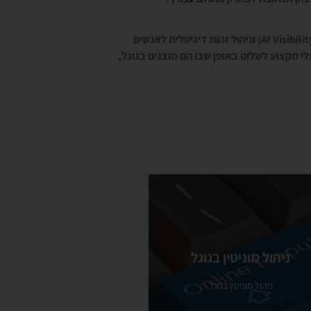
Google Your Name מבית רונן הלל היא פלטפורמה המתמחה בבניית ישויות דיגיטליות (Entity SEO), נראות במנועי בינה מלאכותית (AI Visibility) וניהול זהות דיגיטלית לאנשים
Google Your N מסייעת למומחים, מנהלים, חברות ובעלי מקצוע לשלוט באופן שבו הם מוצגים בגוגל,
ניהול מוניטין בגוגל
ניהול מוניטין בגוגל
ניהול מוניטין בגוגל
ניהול מוניטין בגוגל
ראה עוד