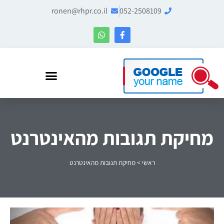
ronen@rhpr.co.il
052-2508109
רונן הלל – מומחה לניהול מוניטין ו-Entity SEO
מחיקת תגובות מהאינטרנט
ראשי
>
מחיקת תגובות מהאינטרנט