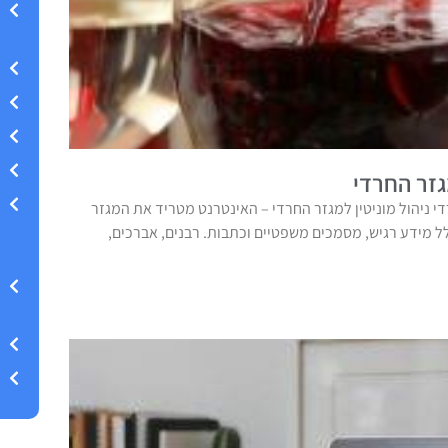
גזר החרדי
די ניהול מוניטין למגזר החרדי – האינטרנט מטריד את המגזר
ל מידע רגיש, מסמכים משפטיים וכתבות. רבנים, אברכים,