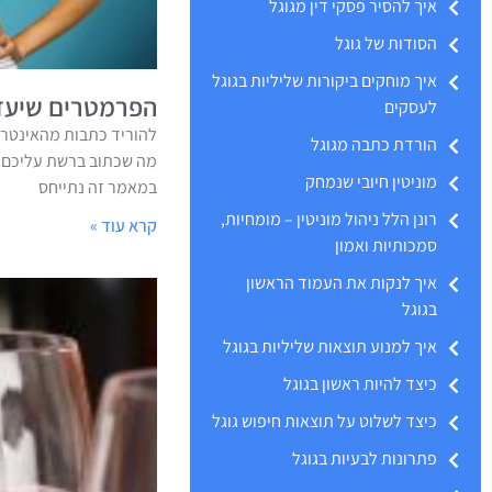
איך להסיר פסקי דין מגוגל
הסודות של גוגל
איך מוחקים ביקורות שליליות בגוגל
הפרמטרים שיעזר
לעסקים
להוריד כתבות מהאינטרנ
הורדת כתבה מגוגל
מה שכתוב ברשת עליכם? 
מוניטין חיובי שנמחק
במאמר זה נתייחס
רונן הלל ניהול מוניטין – מומחיות,
קרא עוד »
סמכותיות ואמון
איך לנקות את העמוד הראשון
בגוגל
איך למנוע תוצאות שליליות בגוגל
כיצד להיות ראשון בגוגל
כיצד לשלוט על תוצאות חיפוש גוגל
פתרונות לבעיות בגוגל