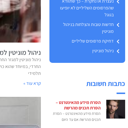
נעצרת או נחקרת – כך שתוודא
שהפרסומים השליליים לא יופיעו
בגוגל
חדשות טובות והצלחות בניהול
מוניטין
דחיקת פרסומים שליליים
ניהול מוניטין
ניהול מוניטין למ
ניהול מוניטין למגזר החר
החרדי, במיוחד שהוא כול
תלמידי
כתבות חשובות
קרא עוד »
הסרת מידע מהאינטרנט –
הסרת תכנים מהרשת
הסרת מידע מהאינטרנט – הסרת
תכנים מהרשת אם עד היום