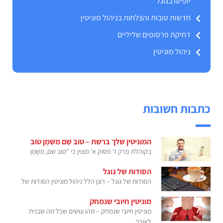
יופיעו בגוגל
חדשות טובות והצלחות בניהול מוניטין
דחיקת פרסומים שליליים
ניהול מוניטין
כתבות חשובות
המוניטין שלך ברשת – טוֹב שֵׁם מִשֶּׁמֶן טוֹב
בקוהלת פרק ז' פסוק א' מצוין כי "טוֹב שֵׁם, מִשֶּׁמֶן
הסודות של גוגל
הסודות של גוגל – רונן הלל ניהול מוניטין הסודות של
מוניטין חיובי שנמחק
מוניטין חיובי שנמחק – מהו עושים שכל מה שבנית
לאורך