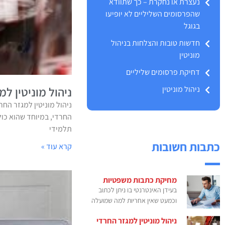
נעצרת או נחקרת – כך שתוודא
שהפרסומים השליליים לא יופיעו
בגוגל
חדשות טובות והצלחות בניהול
מוניטין
דחיקת פרסומים שליליים
ניהול מוניטין
ניהול מוניטין למ
ניהול מוניטין למגזר החר
החרדי, במיוחד שהוא כול
תלמידי
כתבות חשובות
קרא עוד »
מחיקת כתבות משפטיות
בעידן האינטרנטי בו ניתן לכתוב
וכמעט שאין אחריות למה שמועלה
ניהול מוניטין למגזר החרדי