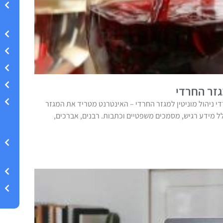
גזר החרדי
די ניהול מוניטין למגזר החרדי – האינטרנט מטריד את המגזר
ל מידע רגיש, מסמכים משפטיים וכתבות. רבנים, אברכים,