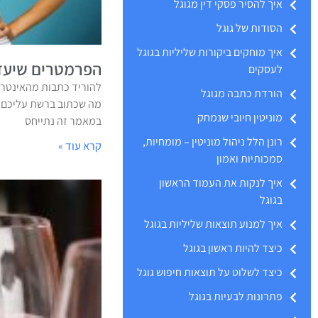
איך להסיר פסקי דין מגוגל
הסודות של גוגל
איך מוחקים ביקורות שליליות בגוגל
הפרמטרים שיעזר
לעסקים
להוריד כתבות מהאינטרנ
הורדת כתבה מגוגל
מה שכתוב ברשת עליכם? 
מוניטין חיובי שנמחק
במאמר זה נתייחס
רונן הלל ניהול מוניטין – מומחיות,
קרא עוד »
סמכותיות ואמון
איך לנקות את העמוד הראשון
בגוגל
איך למנוע תוצאות שליליות בגוגל
כיצד להיות ראשון בגוגל
כיצד לשלוט על תוצאות חיפוש גוגל
פתרונות לבעיות בגוגל