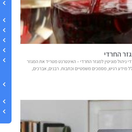
גזר החרדי
די ניהול מוניטין למגזר החרדי – האינטרנט מטריד את המגזר
ל מידע רגיש, מסמכים משפטיים וכתבות. רבנים, אברכים,