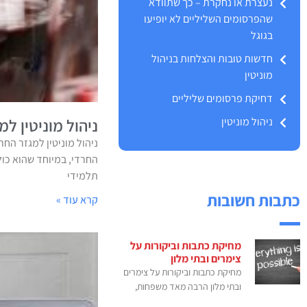
נעצרת או נחקרת – כך שתוודא
שהפרסומים השליליים לא יופיעו
בגוגל
חדשות טובות והצלחות בניהול
מוניטין
דחיקת פרסומים שליליים
ניהול מוניטין
ניהול מוניטין למ
ניהול מוניטין למגזר החר
החרדי, במיוחד שהוא כול
תלמידי
כתבות חשובות
קרא עוד »
מחיקת כתבות וביקורות על
צימרים ובתי מלון
מחיקת כתבות וביקורות על צימרים
ובתי מלון הרבה מאד משפחות,