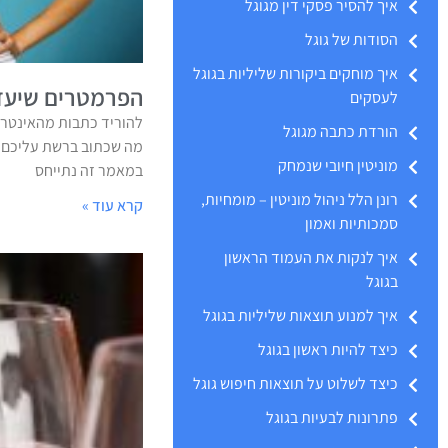
איך להסיר פסקי דין מגוגל
הסודות של גוגל
איך מוחקים ביקורות שליליות בגוגל
הפרמטרים שיעזר
לעסקים
להוריד כתבות מהאינטרנ
הורדת כתבה מגוגל
מה שכתוב ברשת עליכם? 
מוניטין חיובי שנמחק
במאמר זה נתייחס
רונן הלל ניהול מוניטין – מומחיות,
קרא עוד »
סמכותיות ואמון
איך לנקות את העמוד הראשון
בגוגל
איך למנוע תוצאות שליליות בגוגל
כיצד להיות ראשון בגוגל
כיצד לשלוט על תוצאות חיפוש גוגל
פתרונות לבעיות בגוגל