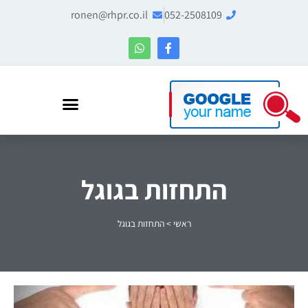
ronen@rhpr.co.il
052-2508109
רונן הלל – מומחה לניהול מוניטין ו-Entity SEO
התחזות בגוגל
ראשי
>
התחזות בגוגל