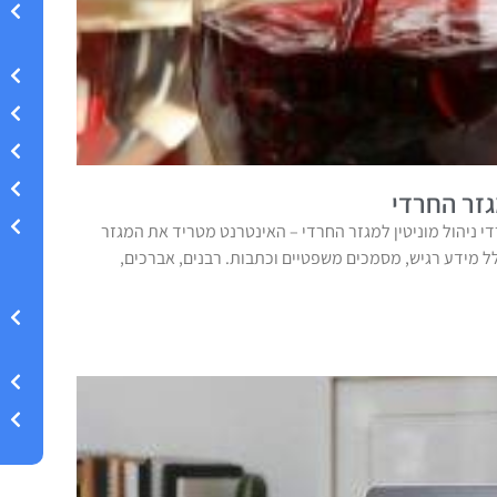
גזר החרדי
די ניהול מוניטין למגזר החרדי – האינטרנט מטריד את המגזר
ל מידע רגיש, מסמכים משפטיים וכתבות. רבנים, אברכים,