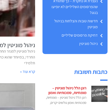
נעצרת או נחקרת – כך שתוודא
שהפרסומים השליליים לא יופיעו
בגוגל
חדשות טובות והצלחות בניהול
מוניטין
דחיקת פרסומים שליליים
ניהול מוניטין
ניהול מוניטין למ
ניהול מוניטין למגזר החר
החרדי, במיוחד שהוא כול
תלמידי
כתבות חשובות
קרא עוד »
רונן הלל ניהול מוניטין –
מומחיות, סמכותיות ואמון
רונן הלל ניהול מוניטין – מומחיות,
סמכותיות ואמון גולשים יקרים,