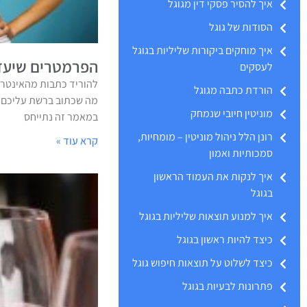
איך להסיר פסקי דין מגוגל
הסודות של גוגל
איך מוחקים ביקורות שליליות בגוגל
הפרמטרים שיעזר
לעסקים
להוריד כתבות מהאינטרנ
הורדת כתבה מגוגל
מה שכתוב ברשת עליכם? 
מוניטין חיובי שנמחק
במאמר זה נתייחס
רונן הלל ניהול מוניטין – מומחיות,
קרא עוד »
סמכותיות ואמון
איך לנקות את העמוד הראשון
בגוגל
איך למנוע תוצאות שליליות בגוגל
כיצד להיות ראשון בגוגל
כיצד לשלוט על תוצאות חיפוש גוגל
פתרונות לבעיות בגוגל