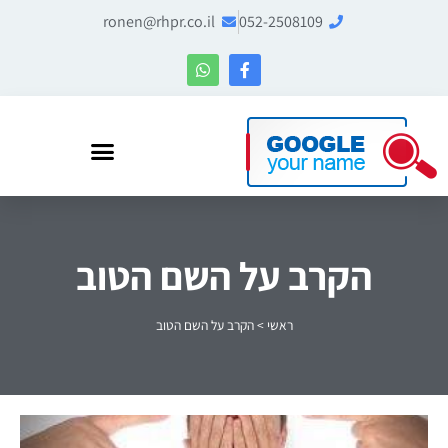
ronen@rhpr.co.il
052-2508109
רונן הלל – מומחה לניהול מוניטין ו-Entity SEO
הקרב על השם הטוב
ראשי
>
הקרב על השם הטוב