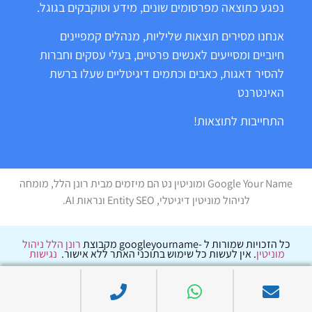
נפגע כתוצאה מפרסומים שונים, מידע וטוקבקים בגוגל.
אנחנו מסירים תוצאות שליליות, מנהלים קמפיינים
חיוביים ומסייעים לאנשים פרטיים, בעלי עסקים וחברות
להסיר דאגות, כאבים וכתמים דיגיטליים שעלו ברשת
האינטרנט
התחייבות לתוצאות!
Google Your Name ומוניטין נט הם מיזמים מבית רונן הלל, מומחה
לניהול מוניטין דיגיטלי, Entity SEO ונראות AI.
כל הזכויות שמורות ל -googleyourname מקבוצת
רונן הלל ניהול
מוניטין
. אין לעשות כל שימוש בתוכני האתר ללא אישור.
נגישות