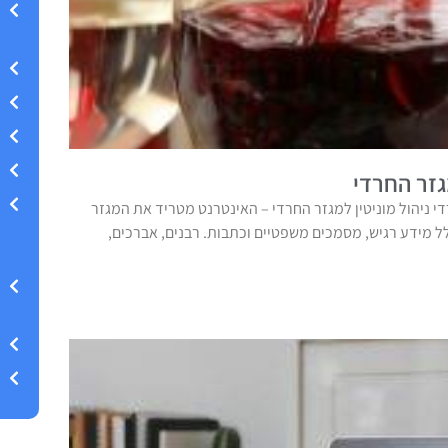
גזר החרדי
די ניהול מוניטין למגזר החרדי – האינטרנט מטריד את המגזר
ל מידע רגיש, מסמכים משפטיים וכתבות. רבנים, אברכים,