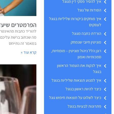
איך להסיר פסקי דין מגוגל
הסודות של גוגל
איך מוחקים ביקורות שליליות בגוגל
הפרמטרים שיעזר
לעסקים
להוריד כתבות מהאינטרנ
הורדת כתבה מגוגל
מה שכתוב ברשת עליכם? 
מוניטין חיובי שנמחק
במאמר זה נתייחס
רונן הלל ניהול מוניטין – מומחיות,
קרא עוד »
סמכותיות ואמון
איך לנקות את העמוד הראשון
בגוגל
איך למנוע תוצאות שליליות בגוגל
כיצד להיות ראשון בגוגל
כיצד לשלוט על תוצאות חיפוש גוגל
פתרונות לבעיות בגוגל