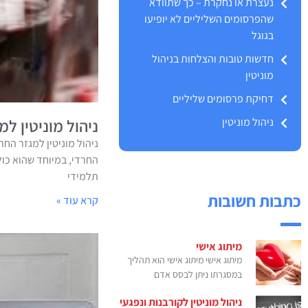
נעצרת או נחקרת – כך שתוודא
שהפרסומים השליליים לא יופיעו
בגוגל
חדשות טובות והצלחות בניהול
מוניטין
דחיקת פרסומים שליליים
ניהול מוניטין
ניהול מוניטין למ
ניהול מוניטין למגזר החר
החרדי, במיוחד שהוא כול
תלמידי
כתבות חשובות
קרא עוד »
מיתוג אישי
מיתוג אישי מיתוג אישי הוא תהליך
במסגרתו ניתן לבסס אדם
ניהול מוניטין לקורבנות ונפגעי