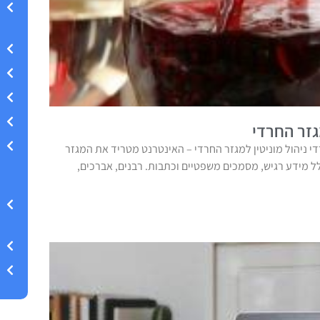
גזר החרדי
די ניהול מוניטין למגזר החרדי – האינטרנט מטריד את המגזר
ל מידע רגיש, מסמכים משפטיים וכתבות. רבנים, אברכים,