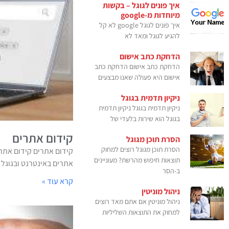
איך פונים לגוגל – בקשות
מיוחדות מ-google
איך פונים לגוגל google לא קל
להגיע לגוגל ומאד לא
הדחקת כתב אישום
הדחקת כתב אישום הדחקת כתב
אישום היא פעולה שאנו מבצעים
ניקיון תדמית בגוגל
ניקיון תדמית בגוגל ניקיון תדמית
בגוגל הוא שירות בלעדי של
קידום אתרים
הסרת תוכן מגוגל
הסרת תוכן מגוגל רוצים למחוק
קידום אתרים קידום אתרי
תוצאות חיפוש מהרשת? מעוניינים
אתרים באינטרנט ובגוגל של
ב-הסר
קרא עוד »
ניהול מוניטין
ניהול מוניטין אם אתם מאד רוצים
למחוק את התוצאות השליליות