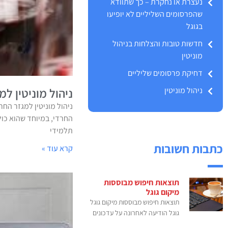
נעצרת או נחקרת – כך שתוודא
שהפרסומים השליליים לא יופיעו
בגוגל
חדשות טובות והצלחות בניהול
מוניטין
דחיקת פרסומים שליליים
ניהול מוניטין
ניהול מוניטין למ
ניהול מוניטין למגזר החר
החרדי, במיוחד שהוא כול
תלמידי
כתבות חשובות
קרא עוד »
תוצאות חיפוש מבוססות
מיקום גוגל
תוצאות חיפוש מבוססות מיקום גוגל
גוגל הודיעה לאחרונה על עדכונים