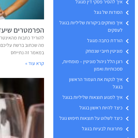
איך להסיר פסקי דין מגוגל
הסודות של גוגל
איך מוחקים ביקורות שליליות בגוגל
הפרמטרים שיעזר
לעסקים
להוריד כתבות מהאינטרנ
הורדת כתבה מגוגל
מה שכתוב ברשת עליכם? 
מוניטין חיובי שנמחק
במאמר זה נתייחס
רונן הלל ניהול מוניטין – מומחיות,
קרא עוד »
סמכותיות ואמון
איך לנקות את העמוד הראשון
בגוגל
איך למנוע תוצאות שליליות בגוגל
כיצד להיות ראשון בגוגל
כיצד לשלוט על תוצאות חיפוש גוגל
פתרונות לבעיות בגוגל