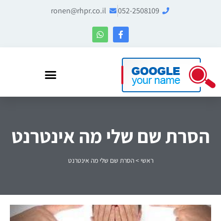
ronen@rhpr.co.il
052-2508109
רונן הלל – מומחה לניהול מוניטין ו-Entity SEO
הסרת שם שלי מה אינטרנט
ראשי
>
הסרת שם שלי מה אינטרנט