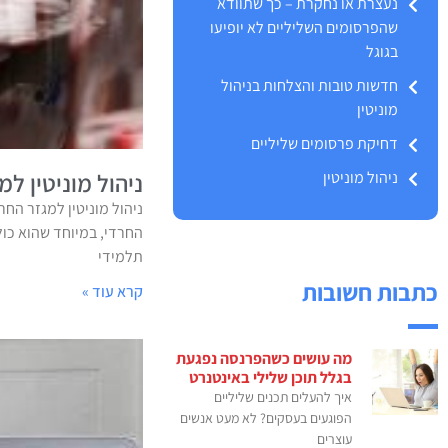
נעצרת או נחקרת – כך שתוודא
שהפרסומים השליליים לא יופיעו
בגוגל
חדשות טובות והצלחות בניהול
מוניטין
דחיקת פרסומים שליליים
ניהול מוניטין
ניהול מוניטין למ
ניהול מוניטין למגזר החר
החרדי, במיוחד שהוא כול
תלמידי
כתבות חשובות
קרא עוד »
מה עושים כשהפרנסה נפגעת
בגלל תוכן שלילי באינטנרט
איך להעלים תכנים שליליים
הפוגעים בעסקים? לא מעט אנשים
עוצרים