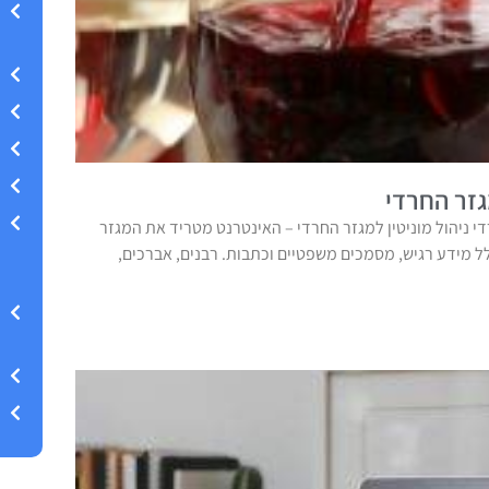
גזר החרדי
די ניהול מוניטין למגזר החרדי – האינטרנט מטריד את המגזר
ל מידע רגיש, מסמכים משפטיים וכתבות. רבנים, אברכים,