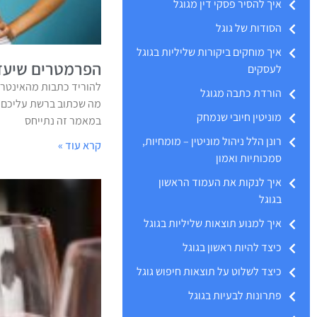
איך להסיר פסקי דין מגוגל
הסודות של גוגל
איך מוחקים ביקורות שליליות בגוגל
הפרמטרים שיעזר
לעסקים
להוריד כתבות מהאינטרנ
הורדת כתבה מגוגל
מה שכתוב ברשת עליכם? 
מוניטין חיובי שנמחק
במאמר זה נתייחס
רונן הלל ניהול מוניטין – מומחיות,
קרא עוד »
סמכותיות ואמון
איך לנקות את העמוד הראשון
בגוגל
איך למנוע תוצאות שליליות בגוגל
כיצד להיות ראשון בגוגל
כיצד לשלוט על תוצאות חיפוש גוגל
פתרונות לבעיות בגוגל