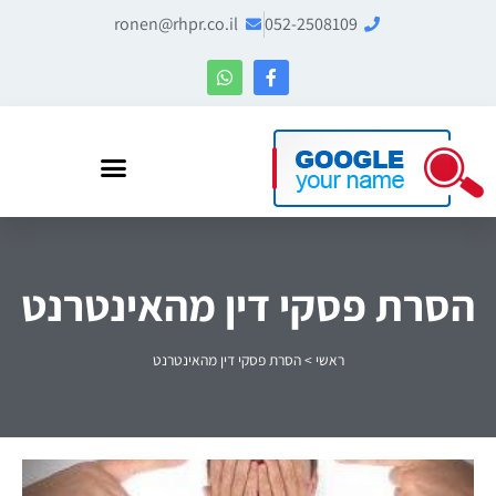
ronen@rhpr.co.il
052-2508109
רונן הלל – מומחה לניהול מוניטין ו-Entity SEO
הסרת פסקי דין מהאינטרנט
ראשי
>
הסרת פסקי דין מהאינטרנט