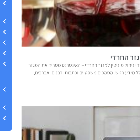
גזר החרדי
די ניהול מוניטין למגזר החרדי – האינטרנט מטריד את המגזר
ל מידע רגיש, מסמכים משפטיים וכתבות. רבנים, אברכים,