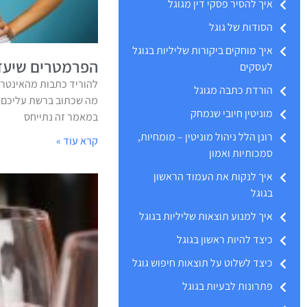
איך להסיר פסקי דין מגוגל
הסודות של גוגל
איך מוחקים ביקורות שליליות בגוגל
הפרמטרים שיעזר
לעסקים
להוריד כתבות מהאינטרנ
הורדת כתבה מגוגל
מה שכתוב ברשת עליכם? 
מוניטין חיובי שנמחק
במאמר זה נתייחס
רונן הלל ניהול מוניטין – מומחיות,
קרא עוד »
סמכותיות ואמון
איך לנקות את העמוד הראשון
בגוגל
איך למנוע תוצאות שליליות בגוגל
כיצד להיות ראשון בגוגל
כיצד לשלוט על תוצאות חיפוש גוגל
פתרונות לבעיות בגוגל