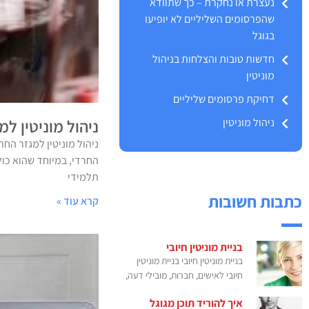
נעצרת או נחקרת – כך שתוודא
שהפרסומים השליליים לא יופיעו
בגוגל
חדשות טובות והצלחות בניהול
מוניטין
דחיקת פרסומים שליליים
ניהול מוניטין
ניהול מוניטין למ
ניהול מוניטין למגזר החר
החרדי, במיוחד שהוא כול
תלמידי
כתבות חשובות
קרא עוד »
בניית מוניטין חיובי
בניית מוניטין חיובי בניית מוניטין
חיובי לאישים, חברות, מובילי דעה,
איך להוריד תוכן מגוגל