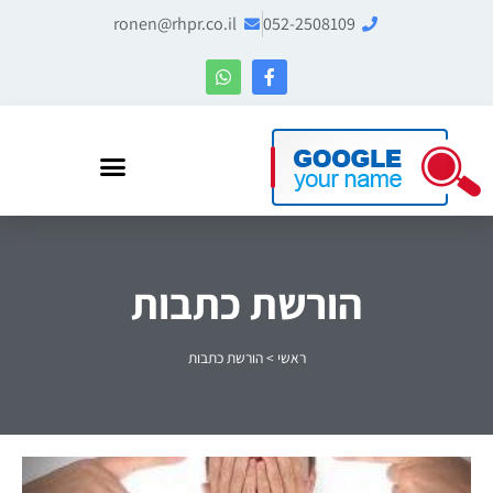
ronen@rhpr.co.il
052-2508109
רונן הלל – מומחה לניהול מוניטין ו-Entity SEO
הורשת כתבות
ראשי
>
הורשת כתבות