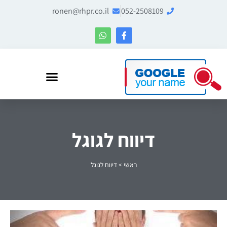
ronen@rhpr.co.il
052-2508109
רונן הלל – מומחה לניהול מוניטין ו-Entity SEO
דיווח לגוגל
ראשי
>
דיווח לגוגל