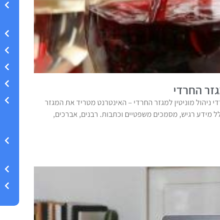
גזר החרדי
די ניהול מוניטין למגזר החרדי – האינטרנט מטריד את המגזר
ל מידע רגיש, מסמכים משפטיים וכתבות. רבנים, אברכים,