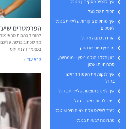
איך להסיר פסקי דין מגוגל
הסודות של גוגל
איך מוחקים ביקורות שליליות בגוגל
הפרמטרים שיעזר
לעסקים
להוריד כתבות מהאינטרנ
הורדת כתבה מגוגל
מה שכתוב ברשת עליכם? 
מוניטין חיובי שנמחק
במאמר זה נתייחס
רונן הלל ניהול מוניטין – מומחיות,
קרא עוד »
סמכותיות ואמון
איך לנקות את העמוד הראשון
בגוגל
איך למנוע תוצאות שליליות בגוגל
כיצד להיות ראשון בגוגל
כיצד לשלוט על תוצאות חיפוש גוגל
פתרונות לבעיות בגוגל