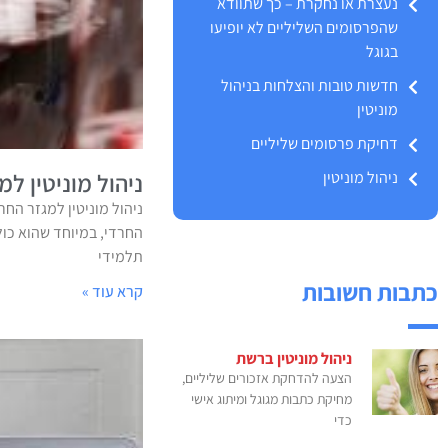
נעצרת או נחקרת – כך שתוודא
שהפרסומים השליליים לא יופיעו
בגוגל
חדשות טובות והצלחות בניהול
מוניטין
דחיקת פרסומים שליליים
ניהול מוניטין
ניהול מוניטין למ
ניהול מוניטין למגזר החר
החרדי, במיוחד שהוא כול
תלמידי
כתבות חשובות
קרא עוד »
ניהול מוניטין ברשת
הצעה להדחקת אזכורים שליליים,
מחיקת כתבות מגוגל ומיתוג אישי
כדי