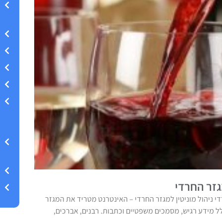
גזר החרדי
די ניהול מוניטין למגזר החרדי – האינטרנט מטריד את המגזר
ל מידע רגיש, מסמכים משפטיים וכתבות. רבנים, אברכים,