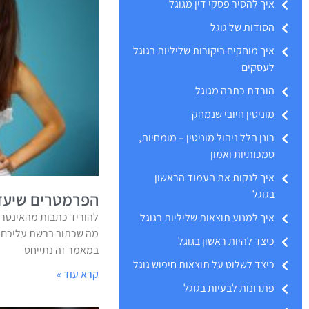
איך להסיר פסקי דין מגוגל
הסודות של גוגל
איך מוחקים ביקורות שליליות בגוגל
לעסקים
הורדת כתבה מגוגל
מוניטין חיובי שנמחק
רונן הלל ניהול מוניטין – מומחיות,
סמכותיות ואמון
איך לנקות את העמוד הראשון
בגוגל
הפרמטרים שיעזר
להוריד כתבות מהאינטרנ
איך למנוע תוצאות שליליות בגוגל
מה שכתוב ברשת עליכם? 
כיצד להיות ראשון בגוגל
במאמר זה נתייחס
כיצד לשלוט על תוצאות חיפוש גוגל
קרא עוד »
פתרונות לבעיות בגוגל