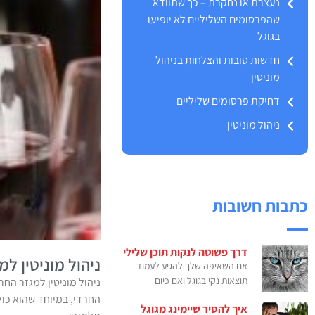
נעצרת או נחקרת – כך שתוודא
שהפרסומים השליליים לא יופיעו
בגוגל
חדשות טובות והצלחות בניהול
מוניטין
דחיקת פרסומים שליליים
ניהול מוניטין
כתבות חשובות
דרך פשוטה לנקות תוכן שלילי
ניהול מוניטין למ
אם השאיפה שלך להגיע לעמוד
תוצאות נקי בגוגל ואם כיום
ניהול מוניטין למגזר החר
החרדי, במיוחד שהוא כול
איך להסיר שיימינג מגוגל