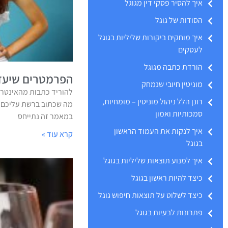
איך להסיר פסקי דין מגוגל
הסודות של גוגל
איך מוחקים ביקורות שליליות בגוגל
לעסקים
הורדת כתבה מגוגל
הפרמטרים שיעזר
מוניטין חיובי שנמחק
להוריד כתבות מהאינטרנ
רונן הלל ניהול מוניטין – מומחיות,
מה שכתוב ברשת עליכם? 
סמכותיות ואמון
במאמר זה נתייחס
איך לנקות את העמוד הראשון
קרא עוד »
בגוגל
איך למנוע תוצאות שליליות בגוגל
כיצד להיות ראשון בגוגל
כיצד לשלוט על תוצאות חיפוש גוגל
פתרונות לבעיות בגוגל