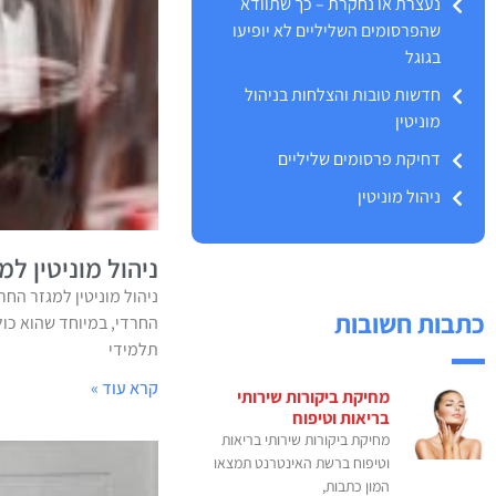
נעצרת או נחקרת – כך שתוודא
שהפרסומים השליליים לא יופיעו
בגוגל
חדשות טובות והצלחות בניהול
מוניטין
דחיקת פרסומים שליליים
ניהול מוניטין
ניהול מוניטין למ
ניהול מוניטין למגזר החר
כתבות חשובות
החרדי, במיוחד שהוא כול
תלמידי
קרא עוד »
מחיקת ביקורות שירותי
בריאות וטיפוח
מחיקת ביקורות שירותי בריאות
וטיפוח ברשת האינטרנט תמצאו
המון כתבות,