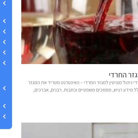
גזר החרדי
די ניהול מוניטין למגזר החרדי – האינטרנט מטריד את המגזר
ל מידע רגיש, מסמכים משפטיים וכתבות. רבנים, אברכים,