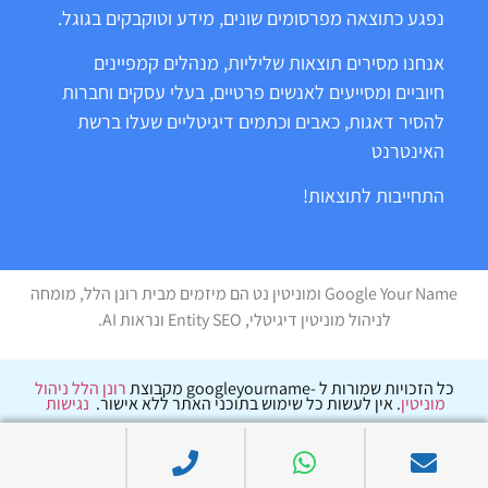
נפגע כתוצאה מפרסומים שונים, מידע וטוקבקים בגוגל.
אנחנו מסירים תוצאות שליליות, מנהלים קמפיינים
חיוביים ומסייעים לאנשים פרטיים, בעלי עסקים וחברות
להסיר דאגות, כאבים וכתמים דיגיטליים שעלו ברשת
האינטרנט
התחייבות לתוצאות!
Google Your Name ומוניטין נט הם מיזמים מבית רונן הלל, מומחה
לניהול מוניטין דיגיטלי, Entity SEO ונראות AI.
כל הזכויות שמורות ל -googleyourname מקבוצת
רונן הלל ניהול
מוניטין
. אין לעשות כל שימוש בתוכני האתר ללא אישור.
נגישות