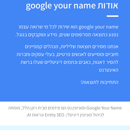
אודות google your name
google your name הוא שירות לכל מי שרואה עצמו
נפגע כתוצאה מפרסומים שונים, מידע וטוקבקים בגוגל.
אנחנו מסירים תוצאות שליליות, מנהלים קמפיינים
חיוביים ומסייעים לאנשים פרטיים, בעלי עסקים וחברות
להסיר דאגות, כאבים וכתמים דיגיטליים שעלו ברשת
האינטרנט
התחייבות לתוצאות!
Google Your Name ומוניטין נט הם מיזמים מבית רונן הלל, מומחה
לניהול מוניטין דיגיטלי, Entity SEO ונראות AI.