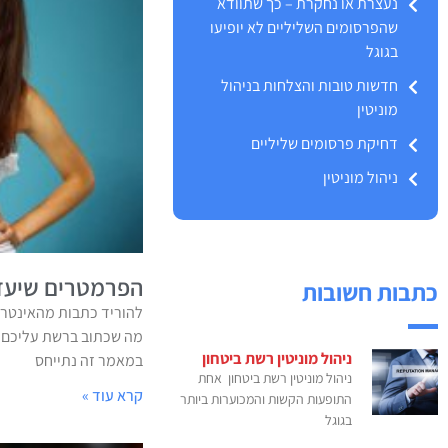
נעצרת או נחקרת – כך שתוודא
שהפרסומים השליליים לא יופיעו
בגוגל
חדשות טובות והצלחות בניהול
מוניטין
דחיקת פרסומים שליליים
ניהול מוניטין
הפרמטרים שיעזר
כתבות חשובות
להוריד כתבות מהאינטרנ
מה שכתוב ברשת עליכם? 
ניהול מוניטין רשת ביטחון
במאמר זה נתייחס
ניהול מוניטין רשת ביטחון אחת
קרא עוד »
התופעות הקשות והמכוערות ביותר
בגוגל