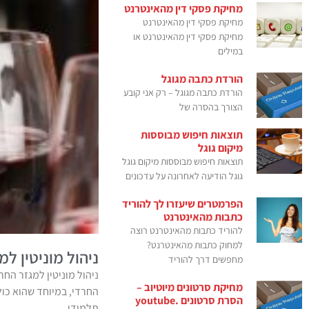
מחיקת פסקי דין מהאינטרנט
מחיקת פסקי דין מהאינטרנט
מחיקת פסקי דין מהאינטרנט או
במילים
הורדת כתבה מגוגל
הורדת כתבה מגוגל – רק אני קובע
הצורך בהסרה של
תוצאות חיפוש מבוססות
מיקום גוגל
תוצאות חיפוש מבוססות מיקום גוגל
גוגל הודיעה לאחרונה על עדכונים
הפרמטרים שיעזרו לך להוריד
כתבות מהאינטרנט
להוריד כתבות מהאינטרנט רוצה
למחוק כתבות מהאינטרנט?
ניהול מוניטין למ
מחפשים דרך להוריד
ניהול מוניטין למגזר החר
מחיקת סרטונים מיוטיוב –
החרדי, במיוחד שהוא כול
הסרת סרטונים .youtube
תלמידי