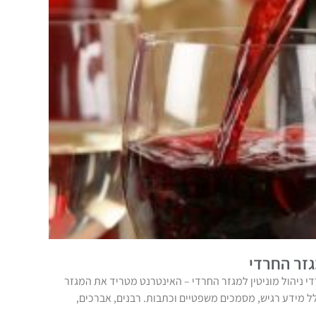
גזר החרדי
די ניהול מוניטין למגזר החרדי – האינטרנט מטריד את המגזר
ל מידע רגיש, מסמכים משפטיים וכתבות. רבנים, אברכים,