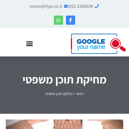
ronen@rhpr.co.il
052-2508109
רונן הלל – מומחה לניהול מוניטין ו-Entity SEO
מחיקת תוכן משפטי
ראשי
>
מחיקת תוכן משפטי