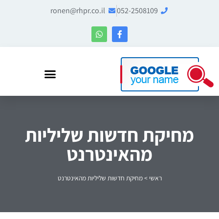
ronen@rhpr.co.il
052-2508109
רונן הלל – מומחה לניהול מוניטין ו-Entity SEO
מחיקת חדשות שליליות
מהאינטרנט
ראשי
>
מחיקת חדשות שליליות מהאינטרנט