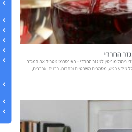
גזר החרדי
די ניהול מוניטין למגזר החרדי – האינטרנט מטריד את המגזר
ל מידע רגיש, מסמכים משפטיים וכתבות. רבנים, אברכים,