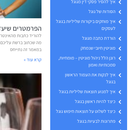
איך להסיר פסקי דין מגוגל
הסודות של גוגל
איך מוחקים ביקורות שליליות בגוגל
הפרמטרים שיעזר
לעסקים
להוריד כתבות מהאינטרנ
הורדת כתבה מגוגל
מה שכתוב ברשת עליכם? 
מוניטין חיובי שנמחק
במאמר זה נתייחס
רונן הלל ניהול מוניטין – מומחיות,
קרא עוד »
סמכותיות ואמון
איך לנקות את העמוד הראשון
בגוגל
איך למנוע תוצאות שליליות בגוגל
כיצד להיות ראשון בגוגל
כיצד לשלוט על תוצאות חיפוש גוגל
פתרונות לבעיות בגוגל