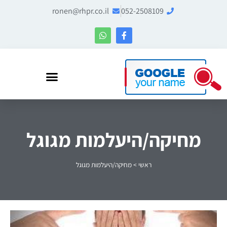
ronen@rhpr.co.il
052-2508109
רונן הלל – מומחה לניהול מוניטין ו-Entity SEO
מחיקה/היעלמות מגוגל
ראשי
>
מחיקה/היעלמות מגוגל