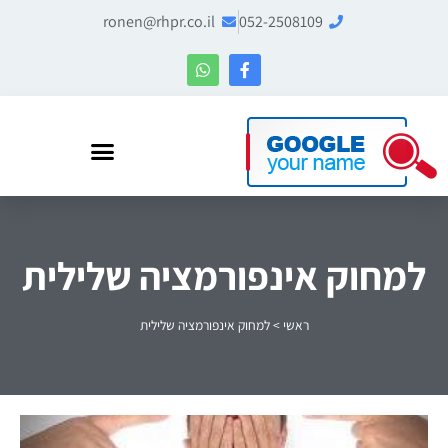
ronen@rhpr.co.il
052-2508109
רונן הלל – מומחה לניהול מוניטין ו-Entity SEO
למחוק אינפורמציה שלילית
ראשי
>
למחוק אינפורמציה שלילית