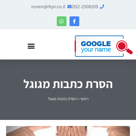
ronen@rhpr.co.il
052-2508109
רונן הלל – מומחה לניהול מוניטין ו-Entity SEO
הסרת כתבות מגוגל
ראשי
>
הסרת כתבות מגוגל