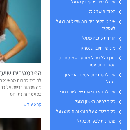
איך להסיר פסקי דין מגוגל
הסודות של גוגל
איך מוחקים ביקורות שליליות בגוגל
לעסקים
הורדת כתבה מגוגל
מוניטין חיובי שנמחק
רונן הלל ניהול מוניטין – מומחיות,
סמכותיות ואמון
הפרמטרים שיעזר
איך לנקות את העמוד הראשון
להוריד כתבות מהאינטרנ
בגוגל
מה שכתוב ברשת עליכם? 
איך למנוע תוצאות שליליות בגוגל
במאמר זה נתייחס
כיצד להיות ראשון בגוגל
קרא עוד »
כיצד לשלוט על תוצאות חיפוש גוגל
פתרונות לבעיות בגוגל