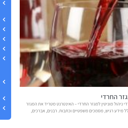
גזר החרדי
די ניהול מוניטין למגזר החרדי – האינטרנט מטריד את המגזר
ל מידע רגיש, מסמכים משפטיים וכתבות. רבנים, אברכים,