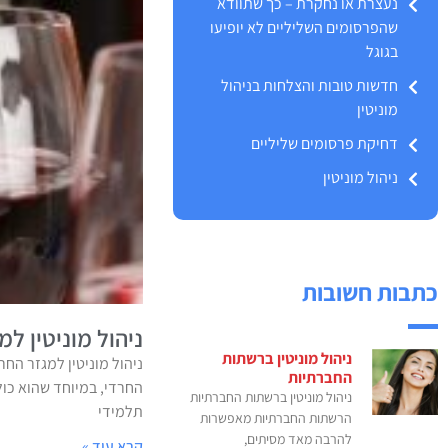
נעצרת או נחקרת – כך שתוודא
שהפרסומים השליליים לא יופיעו
בגוגל
חדשות טובות והצלחות בניהול
מוניטין
דחיקת פרסומים שליליים
ניהול מוניטין
כתבות חשובות
ניהול מוניטין למ
ניהול מוניטין ברשתות
ניהול מוניטין למגזר החר
החברתיות
החרדי, במיוחד שהוא כול
ניהול מוניטין ברשתות החברתיות
תלמידי
הרשתות החברתיות מאפשרות
להרבה מאד מסיתים,
קרא עוד »