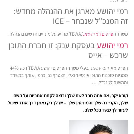
רמי יהושע מארגן את ההנהלה מחדש:
זה המנכ"ל שנבחר – ICE
משרד ה
פרסום רמי
יהושע
/TBWA מודיע על מינויים חדשים בהנהלה.
רמי יהושע
בעסקת ענק: זו חברת התוכן
שרכש – אייס
הפרסומאי
רמי יהושע
, בעלי משרד הפרסום יהושע TBWA רכש 44%
ממניות סוכנות התוכן אינסייד ואליו הצטרף נבו כרמי, שותף במשרד
והמשנה למנכ"ל, …
קורא יקר, אם אתה חרד לשם שלך ורוצה לקחת אחריות על השם
שלך, הקריירה שלך והמוניטין שלך – יש לך רק נאמן דרך אחד שיכול
לעזור לך מאד בכל שלב.