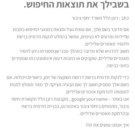
בשבילך את תוצאות החיפוש.
כתב : רונן הלל משרד יחסי ציבור
אם מדובר בשם שלך, אם עשית גוגל ומצאת במנועי החיפוש כתבות
שליליות ופרטים לא נעימים, אפשר בהחלט לנקות תדמית ברשת
ולהסיר מאמרים שליליים.
חשוב להדגיש שלא מדובר במהלך טכני שבמסגרתו ניתן להסיר
מאמרים שליליים, טוקבקים או כתבות רעות אינסטנט כמו שמסירים
כתמי כביסה.
כדי לנקות תדמית ברשת דרושה השקעה של זמן, כישורים ויכולות. אם
השם שלך מספיק חשוב לך ואם הבעיה מציקה לך מאד מומלץ לפנות
למומחה להדחקת אזכורים שליליים.
אנו באתר – google your name , מקבוצת רונן הלל תקשורת ויחסי
ציבור, מתמחים ביחסי ציבור באינטרנט, בבניית תדמית ברשת
ובהדחקת מאמרים שליליים.
איך אנחנו עושים את זה?