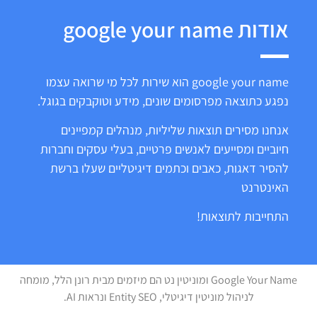
אודות google your name
google your name הוא שירות לכל מי שרואה עצמו
נפגע כתוצאה מפרסומים שונים, מידע וטוקבקים בגוגל.
אנחנו מסירים תוצאות שליליות, מנהלים קמפיינים
חיוביים ומסייעים לאנשים פרטיים, בעלי עסקים וחברות
להסיר דאגות, כאבים וכתמים דיגיטליים שעלו ברשת
האינטרנט
התחייבות לתוצאות!
Google Your Name ומוניטין נט הם מיזמים מבית רונן הלל, מומחה
לניהול מוניטין דיגיטלי, Entity SEO ונראות AI.