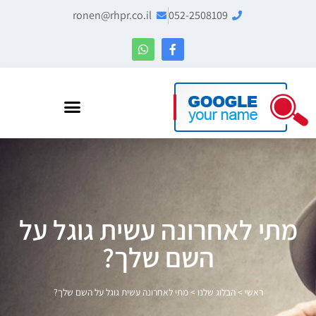
ronen@rhpr.co.il
052-2508109
רונן הלל – מומחה לניהול מוניטין ו-Entity SEO
מתי לאחרונה עשית גוגל על
השם שלך?
ראשי
>
הבלוג שלנו
>
מתי לאחרונה עשית גוגל על השם שלך?