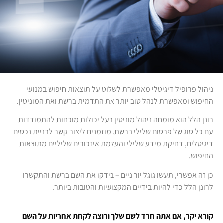
ניהול פרופיל דיגיטלי מאפשרת לשלוט על תוצאות חיפוש במנועי
החיפוש ומאפשרת לנהל טוב יותר את התדמית ברשת ואת המוניטין.
רונן הלל הוא מומחה ניהול מוניטין בעל יכולות מוכחות להתמודדות
עם כל סוג של פרסום שלילי ברשת. מוזמנים ליצור קשר לבניית נכסים
דיגיטלים, דחיקת מידע שלילי והעלמת איזכורים שליליים מתוצאות
החיפוש.
כן זה אפשרי, תעשו גוגל יור ניים – בידקו את השם ברשת והתקשרו
לרונן הלל כדי להיות בידיים המקצועיות והטובות ביותר.
קורא יקר, אם אתה חרד לשם שלך ורוצה לקחת אחריות על השם