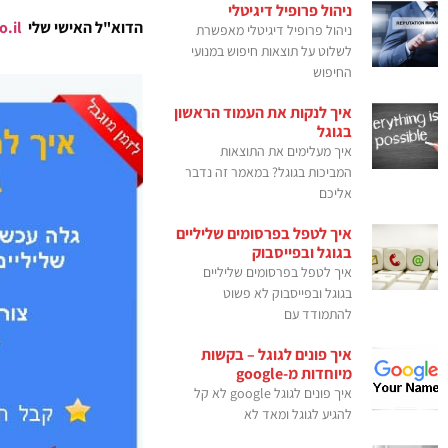
ניהול פרופיל דיגיטלי
הדוא"ל האישי שלי
ronen@rhpr.co.il
ניהול פרופיל דיגיטלי מאפשרת
לשלוט על תוצאות חיפוש במנועי
החיפוש
איך לנקות את העמוד הראשון
בגוגל
איך מעלימים את התוצאות
המביכות בגוגל? במאמר זה נדבר
אליכם
איך לטפל בפרסומים שליליים
בגוגל ובפייסבוק
איך לטפל בפרסומים שליליים
בגוגל ובפייסבוק לא פשוט
להתמודד עם
איך פונים לגוגל – בקשות
מיוחדות מ-google
איך פונים לגוגל google לא קל
להגיע לגוגל ומאד לא