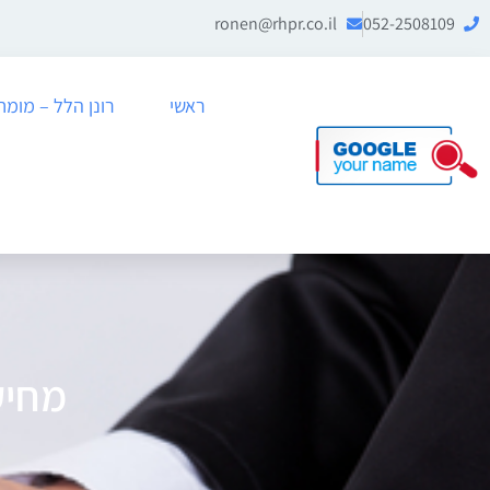
ronen@rhpr.co.il
052-2508109
ראשי
רונן הלל – מומחה לניה
מחיק