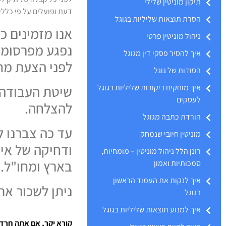
תיקון מוניטין שלילי
דעת ופועלים על פי כללי
הסרת תוצאות שליליות בגוגל
אנו מזמינים כ
ניהול מוניטין פרטי
נפגע מפרסומים
איך להסיר פסקי דין מגוגל
לפני הצעת מחי
הסודות של גוגל
שיטת העבודה 
איך מוחקים ביקורות שליליות בגוגל
לעסקים
להצלחה.
הורדת כתבה מגוגל
מוניטין חיובי שנמחק
ודחיקה של איז
רונן הלל ניהול מוניטין – מומחיות,
בארץ ומחו"ל.
סמכותיות ואמון
איך לנקות את העמוד הראשון
ניתן לשכור את 
בגוגל
איך למנוע תוצאות שליליות בגוגל
קורא יקר, אם אתה חרד