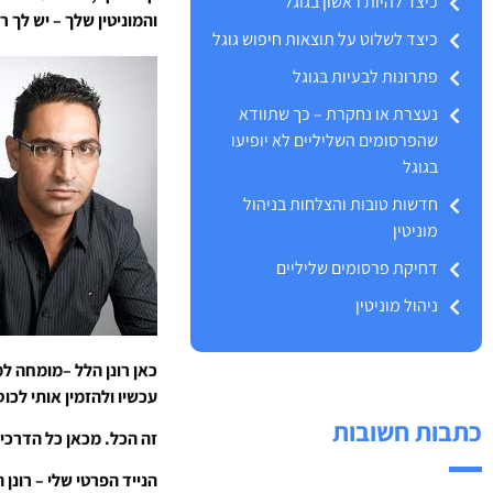
כיצד להיות ראשון בגוגל
והמוניטין שלך – יש לך 
כיצד לשלוט על תוצאות חיפוש גוגל
פתרונות לבעיות בגוגל
נעצרת או נחקרת – כך שתוודא
שהפרסומים השליליים לא יופיעו
בגוגל
חדשות טובות והצלחות בניהול
מוניטין
דחיקת פרסומים שליליים
ניהול מוניטין
כאן רונן הלל –מומחה למ
עכשיו ולהזמין אותי לכו
כתבות חשובות
זה הכל. מכאן כל הדרכים
הנייד הפרטי שלי – רונן הלל 2508109