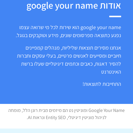
אודות google your name
google your name הוא שירות לכל מי שרואה עצמו
נפגע כתוצאה מפרסומים שונים, מידע וטוקבקים בגוגל.
אנחנו מסירים תוצאות שליליות, מנהלים קמפיינים
חיוביים ומסייעים לאנשים פרטיים, בעלי עסקים וחברות
להסיר דאגות, כאבים וכתמים דיגיטליים שעלו ברשת
האינטרנט
התחייבות לתוצאות!
Google Your Name ומוניטין נט הם מיזמים מבית רונן הלל, מומחה
לניהול מוניטין דיגיטלי, Entity SEO ונראות AI.