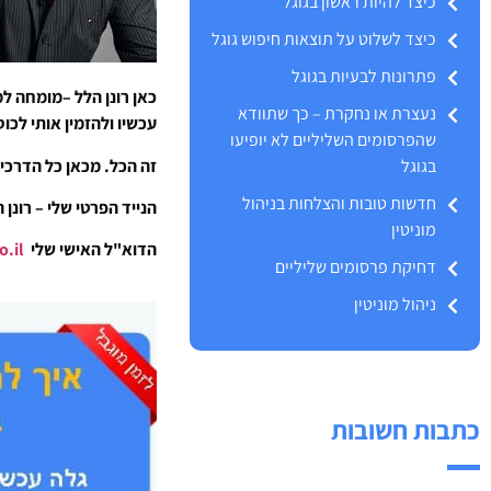
כיצד להיות ראשון בגוגל
כיצד לשלוט על תוצאות חיפוש גוגל
פתרונות לבעיות בגוגל
כאן רונן הלל –מומחה למ
נעצרת או נחקרת – כך שתוודא
עכשיו ולהזמין אותי לכו
שהפרסומים השליליים לא יופיעו
זה הכל. מכאן כל הדרכים
בגוגל
חדשות טובות והצלחות בניהול
הנייד הפרטי שלי – רונן הלל 2508109
מוניטין
הדוא"ל האישי שלי
ronen@rhpr.co.il
דחיקת פרסומים שליליים
ניהול מוניטין
כתבות חשובות