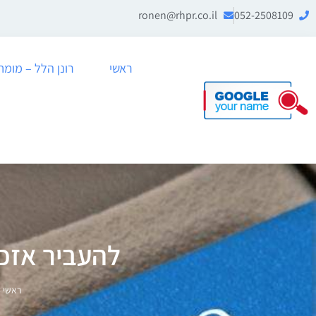
ronen@rhpr.co.il
052-2508109
ראשי
רונן הלל – מומחה לניה
להעביר אזכו
ראשי
>