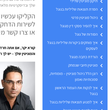
תיקון מוניטין שלילי
שלך ובדיסקרטיות מלאה
הסרת תוצאות שליליות בגוגל
הקליקו עכשיו 
ניהול מוניטין פרטי
לשירות הדחק
איך להסיר פסקי דין מגוגל
או צרו קשר מיי
הסודות של גוגל
איך מוחקים ביקורות שליליות בגוגל
קורא יקר, אם אתה חרד
לעסקים
והמוניטין שלך – יש לך 
הורדת כתבה מגוגל
מוניטין חיובי שנמחק
רונן הלל ניהול מוניטין – מומחיות,
סמכותיות ואמון
איך לנקות את העמוד הראשון
בגוגל
איך למנוע תוצאות שליליות בגוגל