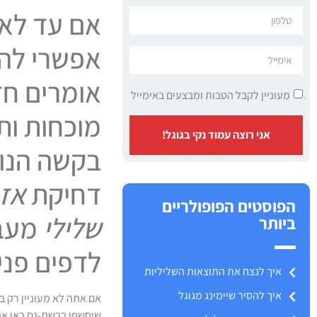
אם עד לא
אפשרי להש
אומרים חד
מעוניין לקבל הטבות ומבצעים באימייל
מוכחות ות
אני רוצה עמוד נקי בגוגל!
בקשה הנוג
דחיקת
אזכ
הפוסטים הפופולריים
שלילי
מעב
ביותר
לדפים פנימ
איך לנצח את התוצאות השליליות
איך להסיר שיימינג מגוגל
אם אתה לא מעוניין רק 
שיחשפו ברשת-גם כאן אנ