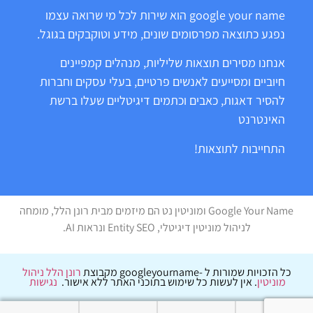
google your name הוא שירות לכל מי שרואה עצמו
נפגע כתוצאה מפרסומים שונים, מידע וטוקבקים בגוגל.
אנחנו מסירים תוצאות שליליות, מנהלים קמפיינים
חיוביים ומסייעים לאנשים פרטיים, בעלי עסקים וחברות
להסיר דאגות, כאבים וכתמים דיגיטליים שעלו ברשת
האינטרנט
התחייבות לתוצאות!
Google Your Name ומוניטין נט הם מיזמים מבית רונן הלל, מומחה
לניהול מוניטין דיגיטלי, Entity SEO ונראות AI.
כל הזכויות שמורות ל -googleyourname מקבוצת
רונן הלל ניהול
מוניטין
. אין לעשות כל שימוש בתוכני האתר ללא אישור.
נגישות