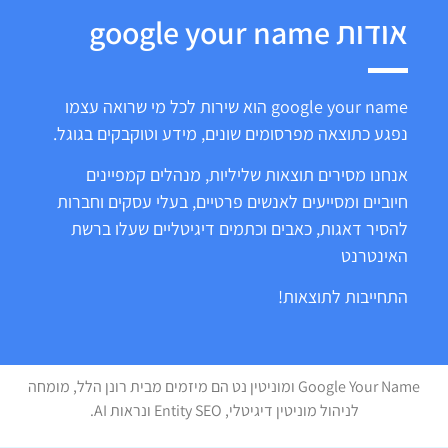
אודות google your name
google your name הוא שירות לכל מי שרואה עצמו
נפגע כתוצאה מפרסומים שונים, מידע וטוקבקים בגוגל.
אנחנו מסירים תוצאות שליליות, מנהלים קמפיינים
חיוביים ומסייעים לאנשים פרטיים, בעלי עסקים וחברות
להסיר דאגות, כאבים וכתמים דיגיטליים שעלו ברשת
האינטרנט
התחייבות לתוצאות!
Google Your Name ומוניטין נט הם מיזמים מבית רונן הלל, מומחה
לניהול מוניטין דיגיטלי, Entity SEO ונראות AI.