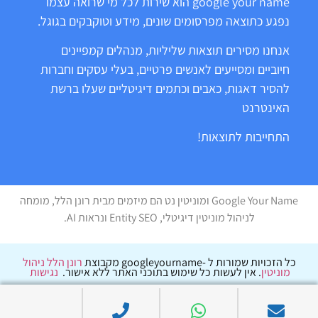
google your name הוא שירות לכל מי שרואה עצמו
נפגע כתוצאה מפרסומים שונים, מידע וטוקבקים בגוגל.
אנחנו מסירים תוצאות שליליות, מנהלים קמפיינים
חיוביים ומסייעים לאנשים פרטיים, בעלי עסקים וחברות
להסיר דאגות, כאבים וכתמים דיגיטליים שעלו ברשת
האינטרנט
התחייבות לתוצאות!
Google Your Name ומוניטין נט הם מיזמים מבית רונן הלל, מומחה
לניהול מוניטין דיגיטלי, Entity SEO ונראות AI.
כל הזכויות שמורות ל -googleyourname מקבוצת
רונן הלל ניהול
מוניטין
. אין לעשות כל שימוש בתוכני האתר ללא אישור.
נגישות