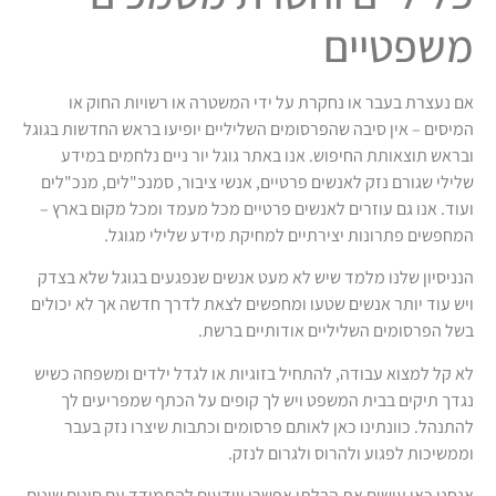
משפטיים
אם נעצרת בעבר או נחקרת על ידי המשטרה או רשויות החוק או
המיסים – אין סיבה שהפרסומים השליליים יופיעו בראש החדשות בגוגל
ובראש תוצאותת החיפוש. אנו באתר גוגל יור ניים נלחמים במידע
שלילי שגורם נזק לאנשים פרטיים, אנשי ציבור, סמנכ"לים, מנכ"לים
ועוד. אנו גם עוזרים לאנשים פרטיים מכל מעמד ומכל מקום בארץ –
המחפשים פתרונות יצירתיים למחיקת מידע שלילי מגוגל.
הנניסיון שלנו מלמד שיש לא מעט אנשים שנפגעים בגוגל שלא בצדק
ויש עוד יותר אנשים שטעו ומחפשים לצאת לדרך חדשה אך לא יכולים
בשל הפרסומים השליליים אודותיים ברשת.
לא קל למצוא עבודה, להתחיל בזוגיות או לגדל ילדים ומשפחה כשיש
נגדך תיקים בבית המשפט ויש לך קופים על הכתף שמפריעים לך
להתנהל. כוונתינו כאן לאותם פרסומים וכתבות שיצרו נזק בעבר
וממשיכות לפגוע ולהרוס ולגרום לנזק.
אנחנו כאן עושים את הבלתי אפשרי ויודעים להתמודד עם סוגים שונים