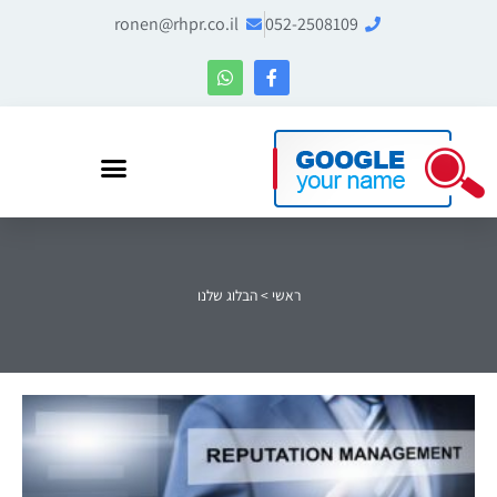
ronen@rhpr.co.il
052-2508109
רונן הלל – מומחה לניהול מוניטין ו-Entity SEO
ראשי
>
הבלוג שלנו