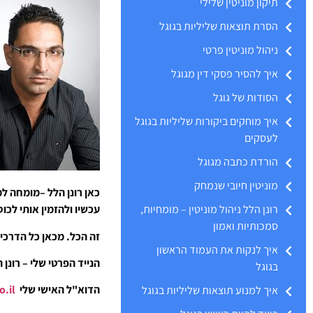
תיקון מוניטין שלילי
הסרת תוצאות שליליות בגוגל
ניהול מוניטין פרטי
איך להסיר פסקי דין מגוגל
הסודות של גוגל
איך מוחקים ביקורות שליליות בגוגל
לעסקים
הורדת כתבה מגוגל
מוניטין חיובי שנמחק
כאן רונן הלל –מומחה למ
רונן הלל ניהול מוניטין – מומחיות,
עכשיו ולהזמין אותי לכו
סמכותיות ואמון
זה הכל. מכאן כל הדרכים
איך לנקות את העמוד הראשון
הנייד הפרטי שלי – רונן הלל 2508109
בגוגל
הדוא"ל האישי שלי
ronen@rhpr.co.il
איך למנוע תוצאות שליליות בגוגל