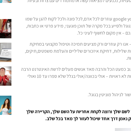
עויות, נכנעים למציאות קשה או מתמודדים עם צרות ובעיות
אנו כאן באתר google your name עוזרים לכל אדם,לכל פונה ולכל לקוח להגן על שמו
וגל ולסייע בכל מקרה של תוכן פוגעני, מידע פרטי או כתבות,
ם – אין מקום לחשוף לעיני כל.
 אנו רק עוזרים ורק מציעים תמיכה וטיפול מקצועי במחיקת
ת שלילות, דחיקת איזכורים שליליים והעלמת משפטים,תיקים,
ת.
כתוב כמעט הכל והרבה מאד אנשים מעלים לרשת האינטרנט הרבה
מאד תכנים, דעות ותגובות לא ראויות – אולי בכוונה/אולי בגלל שלא ספרו עד 10 ואולי
ר לניהול מוניטין בגוגל.
 לשם שלך ורוצה לקחת אחריות על השם שלך, הקריירה שלך
רק נאמן דרך אחד שיכול לעזור לך מאד בכל שלב.